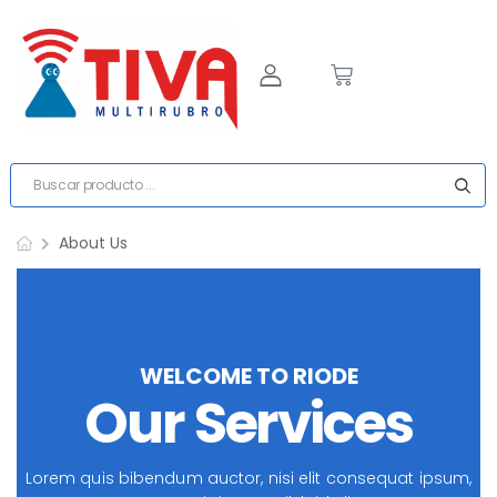
About Us
WELCOME TO RIODE
Our Services
Lorem quis bibendum auctor, nisi elit consequat ipsum,