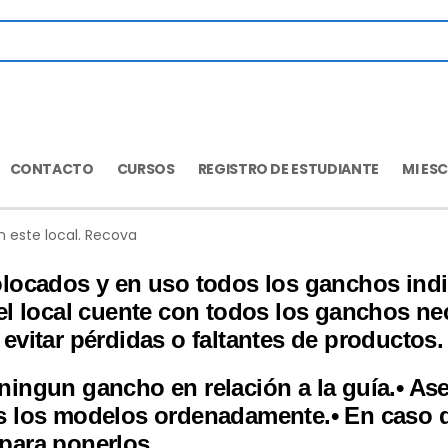
CONTACTO
CURSOS
REGISTRO DE ESTUDIANTE
MI ES
 este local. Recova
olocados y en uso todos los ganchos indi
el local cuente con todos los ganchos nec
evitar pérdidas o faltantes de productos.
e ningun gancho en relación a la guía.
• As
os los modelos ordenadamente.
• En caso 
para ponerlos.