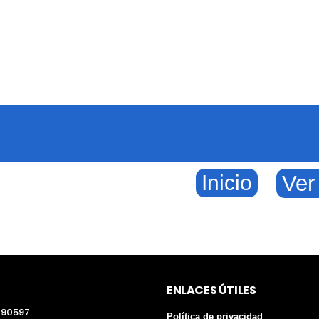
Inicio
Ver
ENLACES ÚTILES
290597
Política de privacidad