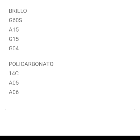
BRILLO
G60S
A15
G15
G04
POLICARBONATO
14C
A05
A06