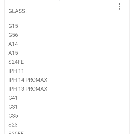
GLASS :
G15
G56
A14
A15
S24FE
IPH 11
IPH 14 PROMAX
IPH 13 PROMAX
G41
G31
G35
S23
S20FE