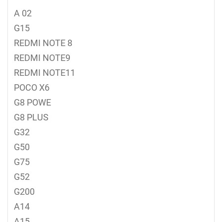
A 02
G15
REDMI NOTE 8
REDMI NOTE9
REDMI NOTE11
POCO X6
G8 POWE
G8 PLUS
G32
G50
G75
G52
G200
A14
A15