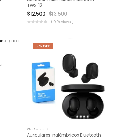
TWS I12
$
12,500
$
13,500
( 0 Reviews )
7% OFF
g
AURICULARES
Auriculares Inalámbricos Bluetooth