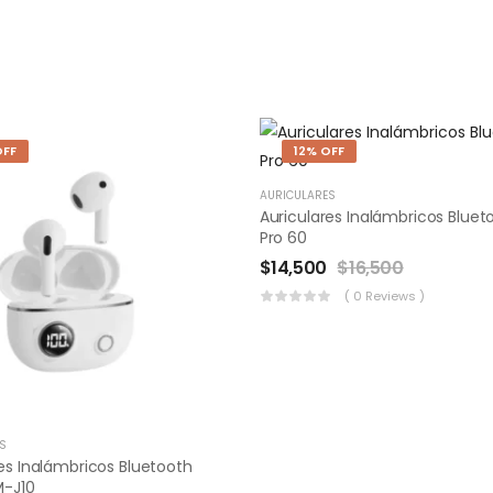
OFF
12% OFF
AURICULARES
Auriculares Inalámbricos Bluet
Pro 60
$
14,500
$
16,500
( 0 Reviews )
S
es Inalámbricos Bluetooth
M-J10