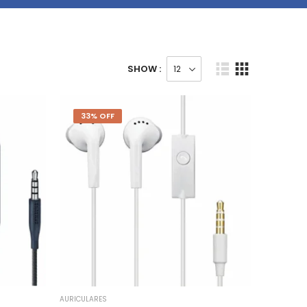
SHOW :
33% OFF
AURICULARES