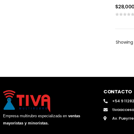
$
28,00
Showin
CONTACTO
+54 9 1128
tivaacces
Empresa multirubro especializada en
ventas
Av. Pueyrr
mayoristas y minoristas.