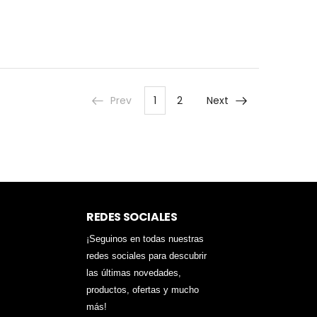
Prev
1
2
Next
REDES SOCIALES
¡Seguinos en todas nuestras
redes sociales para descubrir
las últimas novedades,
productos, ofertas y mucho
más!