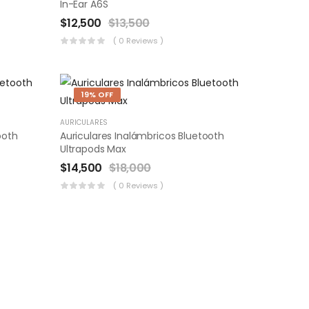
In-Ear A6S
$
12,500
$
13,500
( 0 Reviews )
19% OFF
AURICULARES
ooth
Auriculares Inalámbricos Bluetooth
Ultrapods Max
$
14,500
$
18,000
( 0 Reviews )