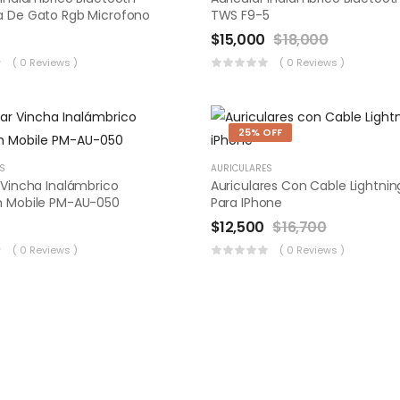
a De Gato Rgb Microfono
TWS F9-5
$
15,000
$
18,000
( 0 Reviews )
( 0 Reviews )
25% OFF
S
AURICULARES
 Vincha Inalámbrico
Auriculares Con Cable Lightnin
h Mobile PM-AU-050
Para IPhone
0
$
12,500
$
16,700
( 0 Reviews )
( 0 Reviews )