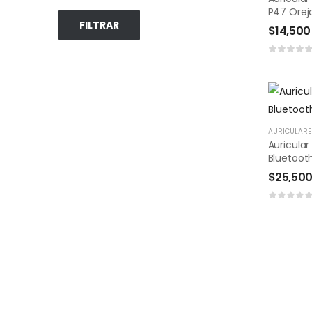
P47 Orej
FILTRAR
$
14,500
AURICULARE
Auricular
Bluetoot
$
25,50