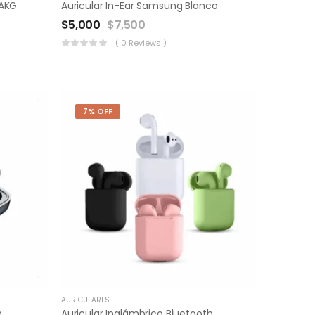
 AKG
Auricular In-Ear Samsung Blanco
$
5,000
$
7,500
( 0 Reviews )
7% OFF
AURICULARES
h
Auricular Inalámbrico Bluetooth