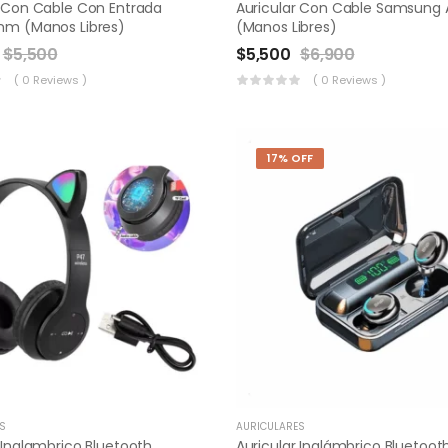
r Con Cable Con Entrada
Auricular Con Cable Samsung
mm (Manos Libres)
(Manos Libres)
$
5,500
$
5,500
$
6,900
( 0 Reviews )
( 0 Reviews )
17% OFF
S
AURICULARES
 Inalambrico Bluetooth
Auricular Inalámbrico Bluetoot