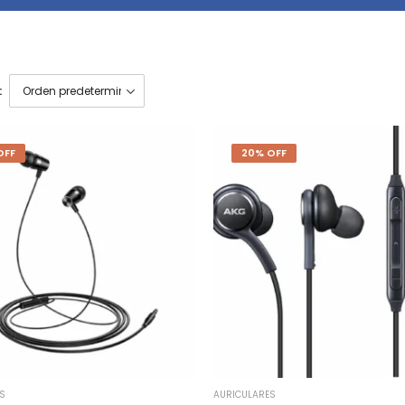
:
OFF
20% OFF
S
AURICULARES