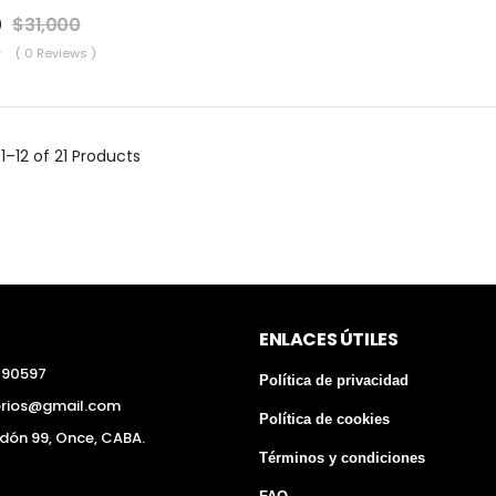
0
$
31,000
( 0 Reviews )
g
1–12 of 21
Products
ENLACES ÚTILES
290597
Política de privacidad
orios@gmail.com
Política de cookies
edón 99, Once, CABA.
Términos y condiciones