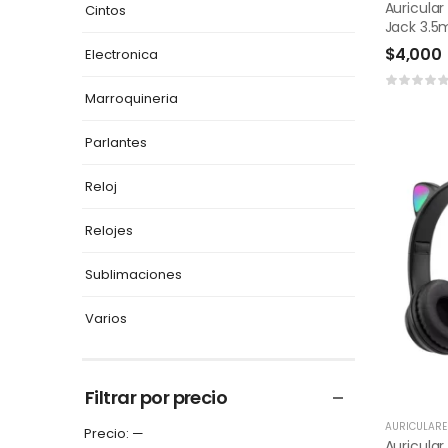
Auricula
Cintos
Jack 3.5
$
4,000
Electronica
Marroquineria
Parlantes
Reloj
Relojes
Sublimaciones
Varios
Filtrar por precio
AURICULARE
Precio:
—
Auricular