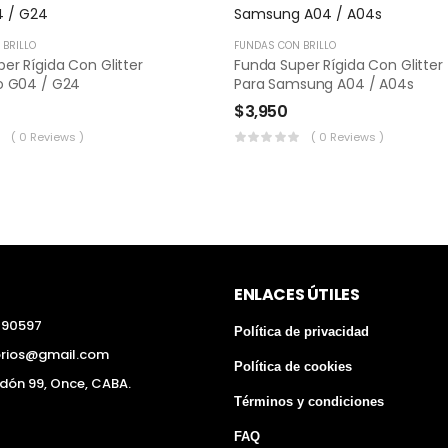
BRILLO
FUNDAS CON BRILLO
er Rígida Con Glitter
Funda Super Rígida Con Glitter
o G04 / G24
Para Samsung A04 / A04s
$
3,950
( 0 Reviews )
( 0 Reviews )
ENLACES ÚTILES
290597
Política de privacidad
orios@gmail.com
Política de cookies
edón 99, Once, CABA.
Términos y condiciones
FAQ