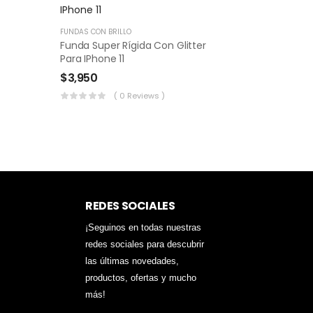
FUNDAS CON BRILLO
Funda Super Rígida Con Glitter
Para IPhone 11
$
3,950
( 0 Reviews )
REDES SOCIALES
¡Seguinos en todas nuestras
redes sociales para descubrir
las últimas novedades,
productos, ofertas y mucho
más!