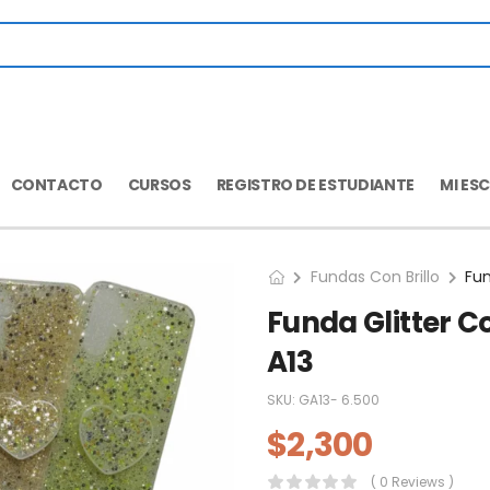
CONTACTO
CURSOS
REGISTRO DE ESTUDIANTE
MI ES
Fundas Con Brillo
Funda Glitter C
A13
SKU:
GA13- 6.500
$
2,300
( 0 Reviews )