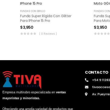
FUNDAS CON BRILLO
FUNDAS CON 
Funda Super Rígida Con Glitter
Funda Sup
Para IPhone 15 Pro
Para Mot
$
3,950
$
3,950
( 0 Reviews )
CONTACTO
+54 9 1128
tivaacces
Empresa multirubro especializada en
ventas
Av. Pueyrr
mayoristas y minoristas.
Ofreciendo una amplia variedad de productos que