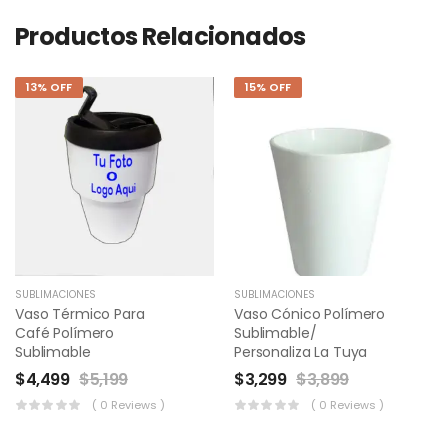
Productos Relacionados
13% OFF
15% OFF
SUBLIMACIONES
SUBLIMACIONES
Vaso Térmico Para
Vaso Cónico Polímero
Café Polímero
Sublimable/
Sublimable
Personaliza La Tuya
$
4,499
$
5,199
$
3,299
$
3,899
( 0 Reviews )
( 0 Reviews )